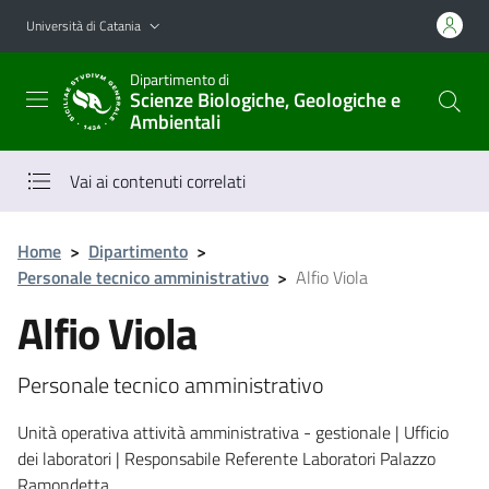
Vai al contenuto principale
Vai al menu di navigazione
Università di Catania
Dipartimento di
Scienze Biologiche, Geologiche e
Ambientali
Vai ai contenuti correlati
Home
>
Dipartimento
>
Personale tecnico amministrativo
>
Alfio Viola
Alfio Viola
Personale tecnico amministrativo
Unità operativa attività amministrativa - gestionale | Ufficio
dei laboratori | Responsabile Referente Laboratori Palazzo
Ramondetta