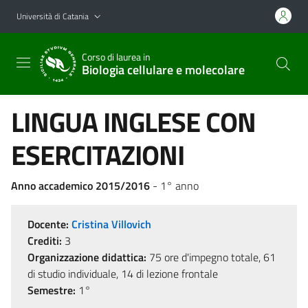
Vai al contenuto principale
Vai al menu di navigazione
Università di Catania
Corso di laurea in
Biologia cellulare e molecolare
LINGUA INGLESE CON
ESERCITAZIONI
Anno accademico 2015/2016
- 1° anno
Docente:
Cristina Villovich
Crediti:
3
Organizzazione didattica:
75 ore d'impegno totale, 61
di studio individuale, 14 di lezione frontale
Semestre:
1°