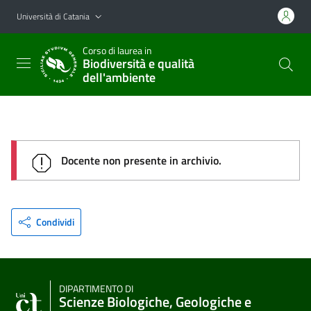
Vai al contenuto principale
Vai al menu di navigazione
Università di Catania
Corso di laurea in
Biodiversità e qualità
dell'ambiente
Docente non presente in archivio.
Condividi
DIPARTIMENTO DI
Scienze Biologiche, Geologiche e