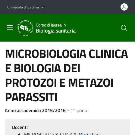
Vai al contenuto principale
Vai al menu di navigazione
Università di Catania
Corso di laurea in
Biologia sanitaria
MICROBIOLOGIA CLINICA
E BIOLOGIA DEI
PROTOZOI E METAZOI
PARASSITI
Anno accademico 2015/2016
- 1° anno
Docenti
MICROBIOLOGIA CLINICA:
Maria Lina