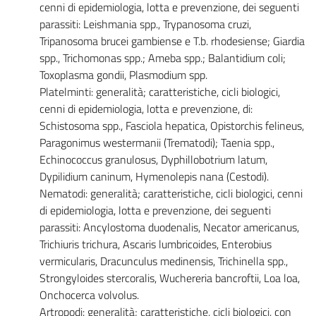
cenni di epidemiologia, lotta e prevenzione, dei seguenti
parassiti: Leishmania spp., Trypanosoma cruzi,
Tripanosoma brucei gambiense e T.b. rhodesiense; Giardia
spp., Trichomonas spp.; Ameba spp.; Balantidium coli;
Toxoplasma gondii, Plasmodium spp.
Platelminti: generalità; caratteristiche, cicli biologici,
cenni di epidemiologia, lotta e prevenzione, di:
Schistosoma spp., Fasciola hepatica, Opistorchis felineus,
Paragonimus westermanii (Trematodi); Taenia spp.,
Echinococcus granulosus, Dyphillobotrium latum,
Dypilidium caninum, Hymenolepis nana (Cestodi).
Nematodi: generalità; caratteristiche, cicli biologici, cenni
di epidemiologia, lotta e prevenzione, dei seguenti
parassiti: Ancylostoma duodenalis, Necator americanus,
Trichiuris trichura, Ascaris lumbricoides, Enterobius
vermicularis, Dracunculus medinensis, Trichinella spp.,
Strongyloides stercoralis, Wuchereria bancroftii, Loa loa,
Onchocerca volvolus.
Artropodi: generalità; caratteristiche, cicli biologici, con