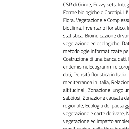
CSR di Grime, Fuzzy sets, Integr
Forme biologiche e Corotipi. LIV
Flora, Vegetazione e Complesso
bioclima, Inventario floristico, 
statistica, Bioindicazione di va
vegetazione ed ecologiche, Dat
metodologie informatizzate per 
Costruzione di una banca dati, 
endemismi, Ecogrammi e corogr
dati, Densità floristica in Italia
mediterranea in Italia, Relazio
altitudinali, Zonazione lungo un
sabbiosi, Zonazione causata da
regionale, Ecologia del paesag
vegetazione e carte derivate, N
vegetazione ed impatto ambient
modificazioni della flora indotte