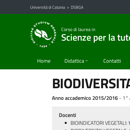
Vai al contenuto principale
Vai al menu di navigazione
Università di Catania
>
DSBGA
Corso di laurea in
Scienze per la tu
Home
Didattica
Contatti
BIODIVERSIT
Anno accademico 2015/2016
- 1°
Docenti
BIOINDICATORI VEGETALI: