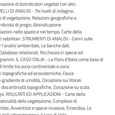
azione di bioindicatori vegetali con altri,
ELLI DI ANALISI - Tre livelli di indagine,
 di vegetazione, Relazioni geografiche e
Individui di pregio, Bioindicazione
riazioni nello spazio e nel tempo, Carte della
i satellitari. STRUMENTI DI ANALISI - Cenni sulle
l’analisi ambientale, Le banche dati,
Database relazionali, Ricchezza in specie ed
ammi. IL CASO ITALIA - La Flora d’Italia come base di
, Il limite tra zona continentale e zona
ni topografiche ed ecosistemiche, Fasce
 gradiente di umidità, Zonazione sui litorali
 discontinuità topografiche, Zonazione su scala
gio. RISULTATI ED APPLICAZIONI - Carte della
aturalità della vegetazione, Complessi di
ale, Avventizie e specie invasive, Emerobia, Le
 dall’urbanizzazione: il caso di Valle