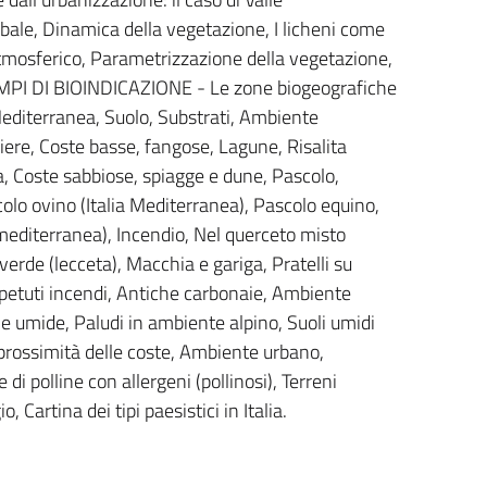
bale, Dinamica della vegetazione, I licheni come
atmosferico, Parametrizzazione della vegetazione,
EMPI DI BIOINDICAZIONE - Le zone biogeografiche
 Mediterranea, Suolo, Substrati, Ambiente
liere, Coste basse, fangose, Lagune, Risalita
, Coste sabbiose, spiagge e dune, Pascolo,
olo ovino (Italia Mediterranea), Pascolo equino,
a mediterranea), Incendio, Nel querceto misto
erde (lecceta), Macchia e gariga, Pratelli su
ripetuti incendi, Antiche carbonaie, Ambiente
ne umide, Paludi in ambiente alpino, Suoli umidi
n prossimità delle coste, Ambiente urbano,
di polline con allergeni (pollinosi), Terreni
o, Cartina dei tipi paesistici in Italia.