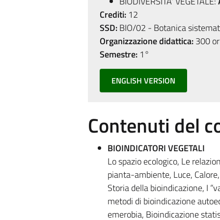
BIODIVERSITA' VEGETALE:
Crediti:
12
SSD:
BIO/02 - Botanica sistemat
Organizzazione didattica:
300 ore
Semestre:
1°
ENGLISH VERSION
Contenuti del c
BIOINDICATORI VEGETALI
Lo spazio ecologico, Le relazion
pianta-ambiente, Luce, Calore, A
Storia della bioindicazione, I “v
metodi di bioindicazione autoeco
emerobia, Bioindicazione statist