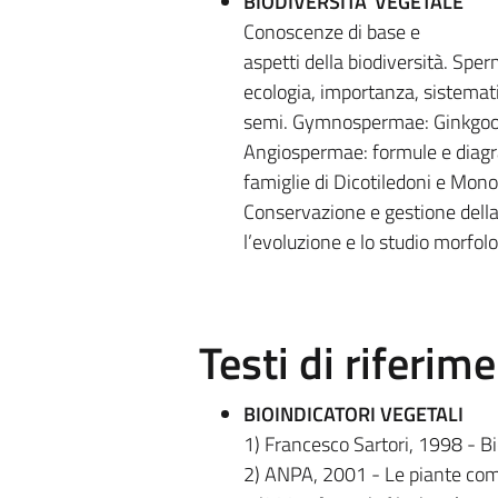
BIODIVERSITA' VEGETALE
Conoscenze di base e
aspetti della biodiversità. Sperm
ecologia, importanza, sistemati
semi. Gymnospermae: Ginkgoop
Angiospermae: formule e diagrammi
famiglie di Dicotiledoni e Monoc
Conservazione e gestione della b
l’evoluzione e lo studio morfolog
Testi di riferim
BIOINDICATORI VEGETALI
1) Francesco Sartori, 1998 - B
2) ANPA, 2001 - Le piante com