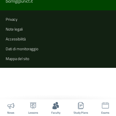
biomlg@unict.it
Useful links and information
Privacy
Note legali
Accessibilità
Dati di monitoraggio
Mappa del sito
News
Lessons
Faculty
Study Plans
Exams