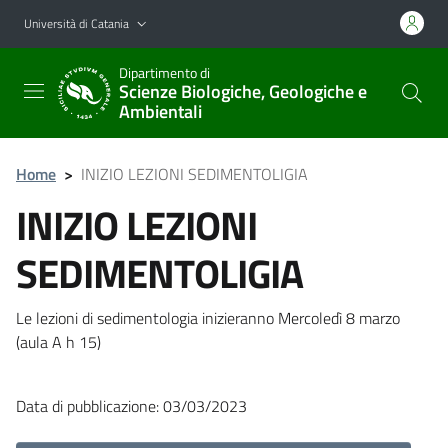
Vai al contenuto principale
Vai al menu di navigazione
Università di Catania
Dipartimento di
Scienze Biologiche, Geologiche e
Ambientali
Home
>
INIZIO LEZIONI SEDIMENTOLIGIA
INIZIO LEZIONI
SEDIMENTOLIGIA
Le lezioni di sedimentologia inizieranno Mercoledì 8 marzo
(aula A h 15)
Data di pubblicazione: 03/03/2023