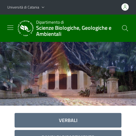
Vai al contenuto principale
Vai al menu di navigazione
Università di Catania
Dipartimento di
Scienze Biologiche, Geologiche e
Ambientali
VERBALI