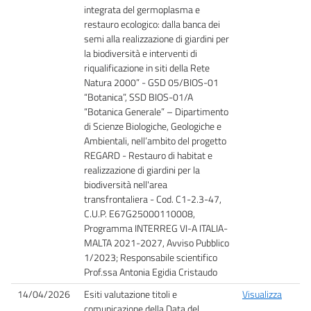
integrata del germoplasma e
restauro ecologico: dalla banca dei
semi alla realizzazione di giardini per
la biodiversità e interventi di
riqualificazione in siti della Rete
Natura 2000” - GSD 05/BIOS-01
“Botanica”, SSD BIOS-01/A
“Botanica Generale” – Dipartimento
di Scienze Biologiche, Geologiche e
Ambientali, nell’ambito del progetto
REGARD - Restauro di habitat e
realizzazione di giardini per la
biodiversità nell'area
transfrontaliera - Cod. C1-2.3-47,
C.U.P. E67G25000110008,
Programma INTERREG VI-A ITALIA-
MALTA 2021-2027, Avviso Pubblico
1/2023; Responsabile scientifico
Prof.ssa Antonia Egidia Cristaudo
14/04/2026
Esiti valutazione titoli e
Visualizza
comunicazione della Data del