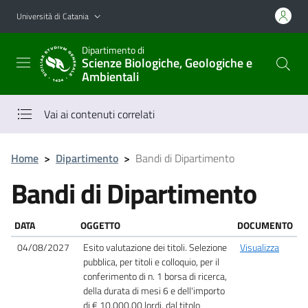
Vai al contenuto principale
Vai al menu di navigazione
Università di Catania
Dipartimento di
Scienze Biologiche, Geologiche e
Ambientali
Vai ai contenuti correlati
Home
>
Dipartimento
>
Bandi di Dipartimento
Bandi di Dipartimento
DATA
OGGETTO
DOCUMENTO
04/08/2027
Esito valutazione dei titoli. Selezione
Visualizza
pubblica, per titoli e colloquio, per il
conferimento di n. 1 borsa di ricerca,
della durata di mesi 6 e dell'importo
di € 10.000,00 lordi, dal titolo