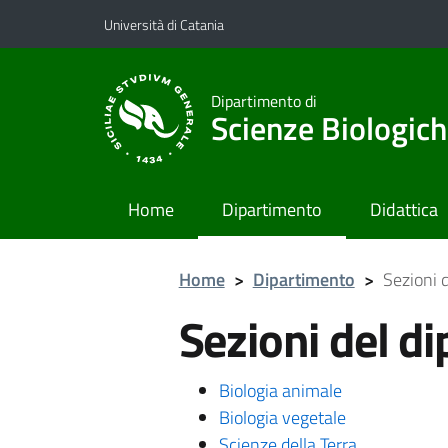
Vai al contenuto principale
Vai al menu di navigazione
Università di Catania
Dipartimento di
Scienze Biologich
Home
Dipartimento
Didattica
Home
>
Dipartimento
>
Sezioni 
Sezioni del d
Biologia animale
Biologia vegetale
Scienze della Terra