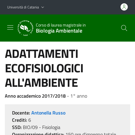
Vai al contenuto principale
Vai al menu di navigazione
Università di Catania
Corso di laurea magistrale in
Biologia Ambientale
ADATTAMENTI
ECOFISIOLOGICI
ALL'AMBIENTE
Anno accademico 2017/2018
- 1° anno
Docente:
Antonella Russo
Crediti:
6
SSD:
BIO/09 - Fisiologia
Organizzazione didattica:
150 ore d'impegno totale,