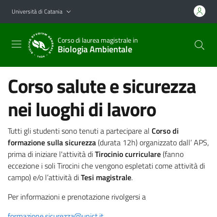
Vai al contenuto principale
Vai al menu di navigazione
Università di Catania
Corso di laurea magistrale in
Biologia Ambientale
Corso salute e sicurezza
nei luoghi di lavoro
Tutti gli studenti sono tenuti a partecipare al
Corso di
formazione sulla sicurezza
(durata 12h) organizzato dall’ APS,
prima di iniziare l'attività di
Tirocinio curriculare
(fanno
eccezione i soli Tirocini che vengono espletati come attività di
campo) e/o l’attività di
Tesi magistrale
.
Per informazioni e prenotazione rivolgersi a
formazione.sicurezza@unict.it