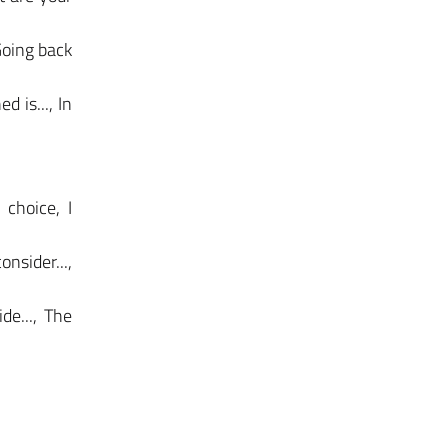
 Going back
 is..., In
 choice, I
nsider...,
de..., The