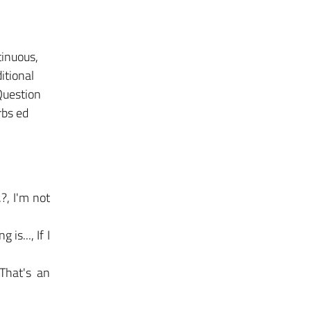
tinuous,
itional
Question
rbs ed
?, I'm not
is..., If I
 That's an