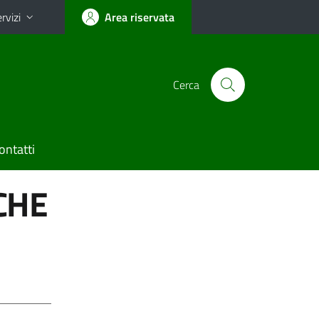
rvizi
Area riservata
Cerca
ontatti
CHE