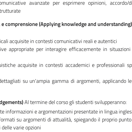
omunicative avanzate per esprimere opinioni, accordo/di
trutturate
za e comprensione (Applying knowledge and understanding)
ali acquisite in contesti comunicativi reali e autentici
tive appropriate per interagire efficacemente in situazioni
istiche acquisite in contesti accademici e professionali spe
e dettagliati su un'ampia gamma di argomenti, applicando le
udgements)
Al termine del corso gli studenti svilupperanno:
nte informazioni e argomentazioni presentate in lingua ingle
nformati su argomenti di attualità, spiegando il proprio punto 
delle varie opzioni