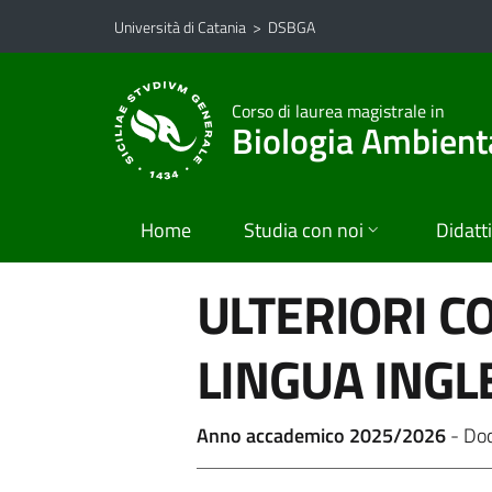
Vai al contenuto principale
Vai al menu di navigazione
Università di Catania
>
DSBGA
Corso di laurea magistrale in
Biologia Ambient
Home
Studia con noi
Didatt
ULTERIORI C
LINGUA INGL
Anno accademico 2025/2026
- Do