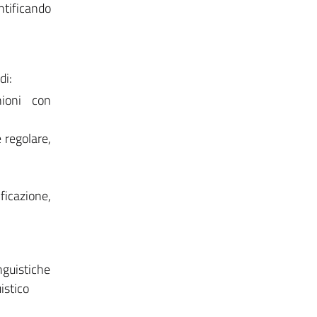
ntificando
di:
nioni con
 regolare,
icazione,
nguistiche
istico