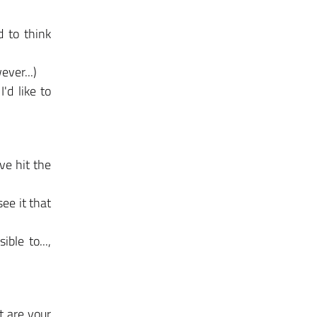
d to think
ever...)
'd like to
ve hit the
see it that
ble to...,
t are your