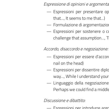
Espressione di opinioni e argomenta
Espressioni per presentare opi
that..., It seems to me that...)
Formulazione di argomentazioni s
Espressioni per sostenere o con
challenge that assumption..., 
Accordo, disaccordo e negoziazione:
Espressioni per essere d'accord
nail on the head)
Espressioni per dissentire diplo
way..., While I understand your 
Linguaggio della negoziazione
Perhaps we could find a middl
Discussione e dibattito:
Espressioni per introdurre argo