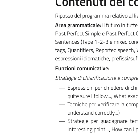
Contenuti del c
Ripasso del programma relativo al li
Area grammaticale:
il futuro in tut
Past Perfect Simple e Past Perfect C
Sentences (Type 1-2-3 e mixed condi
tags, Quantifiers, Reported speech, Wi
espressioni idiomatiche, prefissi/suff
Funzioni comunicative:
Strategie di chiarificazione e compr
Espressioni per chiedere di chi
quite sure I follow..., What ex
Tecniche per verificare la compr
understand correctly...)
Strategie per guadagnare temp
interesting point..., How can I 