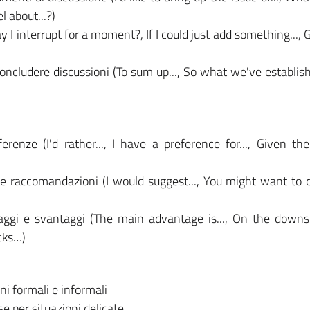
l about...?)
y I interrupt for a moment?, If I could just add something...,
ncludere discussioni (To sum up..., So what we've established
erenze (I'd rather..., I have a preference for..., Given the
e raccomandazioni (I would suggest..., You might want to co
aggi e svantaggi (The main advantage is..., On the downsi
cks…)
ni formali e informali
e per situazioni delicate