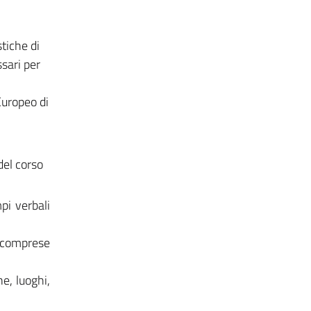
tiche di
sari per
Europeo di
el corso
pi verbali
, comprese
e, luoghi,