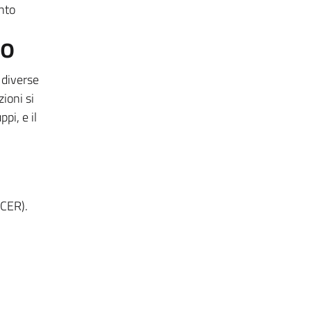
nto
to
 diverse
ioni si
pi, e il
QCER).