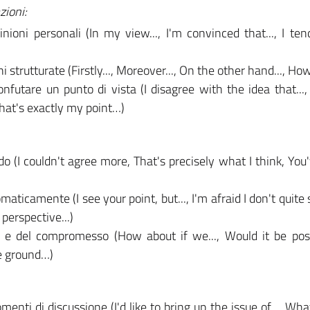
zioni:
nioni personali (In my view..., I'm convinced that..., I ten
trutturate (Firstly..., Moreover..., On the other hand..., How
futare un punto di vista (I disagree with the idea that..., I
That's exactly my point…)
o (I couldn't agree more, That's precisely what I think, You'
maticamente (I see your point, but..., I'm afraid I don't quite 
perspective...)
 e del compromesso (How about if we..., Would it be possi
e ground…)
menti di discussione (I'd like to bring up the issue of..., Wha