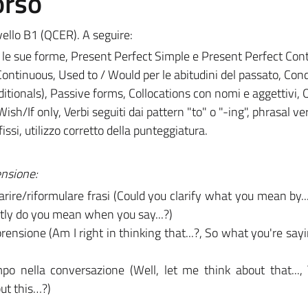
orso
vello B1 (QCER). A seguire:
te le sue forme, Present Perfect Simple e Present Perfect Con
ontinuous, Used to / Would per le abitudini del passato, Cond
tionals), Passive forms, Collocations con nomi e aggettivi, 
sh/If only, Verbi seguiti dai pattern "to" o "-ing", phrasal ve
issi, utilizzo corretto della punteggiatura.
ensione:
arire/riformulare frasi (Could you clarify what you mean by...
actly do you mean when you say...?)
ensione (Am I right in thinking that...?, So what you're saying 
o nella conversazione (Well, let me think about that...,
put this…?)