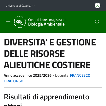
Vai al contenuto principale
Vai al menu di navigazione
Università di Catania
Corso di laurea magistrale in
Biologia Ambientale
DIVERSITA' E GESTIONE
DELLE RISORSE
ALIEUTICHE COSTIERE
Anno accademico 2025/2026
- Docente:
FRANCESCO
TIRALONGO
Risultati di apprendimento
attesi