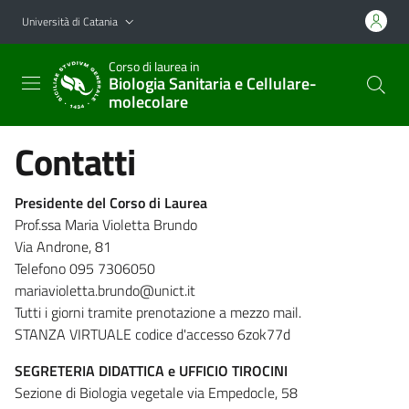
Vai al contenuto principale
Vai al menu di navigazione
Università di Catania
Corso di laurea in
Biologia Sanitaria e Cellulare-
molecolare
Contatti
Presidente del Corso di Laurea
Prof.ssa Maria Violetta Brundo
Via Androne, 81
Telefono 095 7306050
mariavioletta.brundo@unict.it
Tutti i giorni tramite prenotazione a mezzo mail.
STANZA VIRTUALE codice d'accesso 6zok77d
SEGRETERIA DIDATTICA e UFFICIO TIROCINI
Sezione di Biologia vegetale via Empedocle, 58