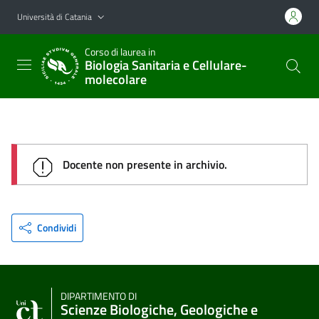
Vai al contenuto principale
Vai al menu di navigazione
Università di Catania
Corso di laurea in
Biologia Sanitaria e Cellulare-
molecolare
Docente non presente in archivio.
Condividi
DIPARTIMENTO DI
Scienze Biologiche, Geologiche e