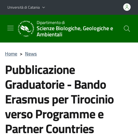
Vai al contenuto principale
Vai al menu di navigazione
Università di Catania
Dipartimento di
Scienze Biologiche, Geologiche e
Ambientali
Home
>
News
Pubblicazione
Graduatorie - Bando
Erasmus per Tirocinio
verso Programme e
Partner Countries