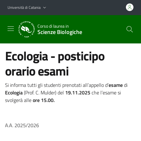
Vai al contenuto principale
Vai al menu di navigazione
Università di Catania
Corso di laurea in
Scienze Biologiche
Ecologia - posticipo
orario esami
Si informa tutti gli studenti prenotati all’appello d’
esame
di
Ecologia
(Prof. C. Mulder) del
19.11.2025
che l’esame si
svolgerà alle
ore 15.00.
A.A. 2025/2026