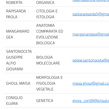
ROBERTA
ORGANICA
RAPISARDA
CITOLOGIA E
paolarapisarda5@gma
PAOLA
ISTOLOGIA
ANATOMIA
MANGANARO
COMPARATA ED
manganarogea@gmail
GEA
EVOLUZIONE
BIOLOGICA
SANTONOCETA
GIUSEPPE
BIOLOGIA
peppe.santonoceta@g
ALFIO
MOLECOLARE
GIOVANNI
MORFOLOGIA E
GHOUL MAISA
FISIOLOGIA
maisa.ghoul@gmail.c
VEGETALE
CONIGLIO
GENETICA
elvira_con99@icloud
ELVIRA