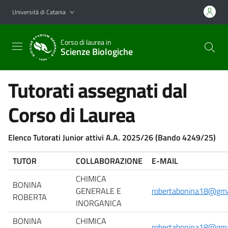
Vai al contenuto principale
Vai al menu di navigazione
Università di Catania
Corso di laurea in
Scienze Biologiche
Tutorati assegnati dal
Corso di Laurea
Elenco Tutorati Junior attivi A.A. 2025/26 (Bando 4249/25)
TUTOR
COLLABORAZIONE
E-MAIL
CHIMICA
BONINA
GENERALE E
robertabonina18@gma
ROBERTA
INORGANICA
BONINA
CHIMICA
robertabonina18@gma