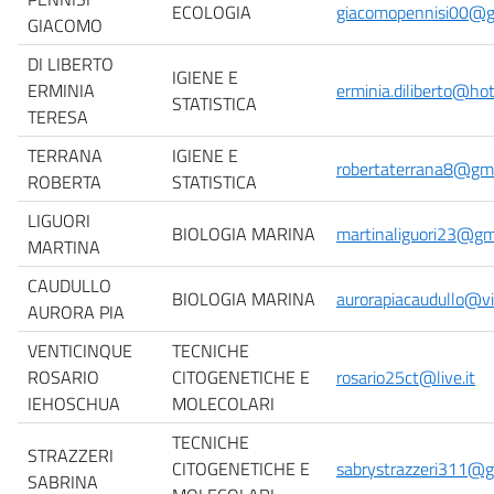
ECOLOGIA
giacomopennisi00@g
GIACOMO
DI LIBERTO
IGIENE E
ERMINIA
erminia.diliberto@ho
STATISTICA
TERESA
TERRANA
IGIENE E
robertaterrana8@gm
ROBERTA
STATISTICA
LIGUORI
BIOLOGIA MARINA
martinaliguori23@gm
MARTINA
CAUDULLO
BIOLOGIA MARINA
aurorapiacaudullo@virg
AURORA PIA
VENTICINQUE
TECNICHE
ROSARIO
CITOGENETICHE E
rosario25ct@live.it
IEHOSCHUA
MOLECOLARI
TECNICHE
STRAZZERI
CITOGENETICHE E
sabrystrazzeri311@g
SABRINA