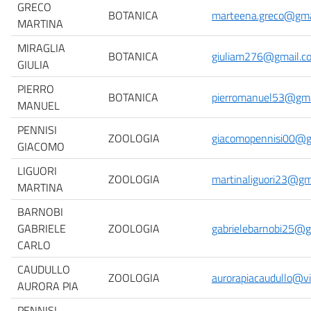
GRECO
BOTANICA
marteena.greco@gma
MARTINA
MIRAGLIA
BOTANICA
giuliam276@gmail.c
GIULIA
PIERRO
BOTANICA
pierromanuel53@gma
MANUEL
PENNISI
ZOOLOGIA
giacomopennisi00@g
GIACOMO
LIGUORI
ZOOLOGIA
martinaliguori23@gm
MARTINA
BARNOBI
GABRIELE
ZOOLOGIA
gabrielebarnobi25@g
CARLO
CAUDULLO
ZOOLOGIA
aurorapiacaudullo@virg
AURORA PIA
PENNISI