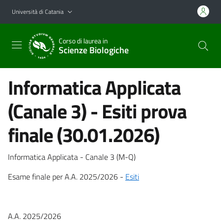
Vai al contenuto principale
Vai al menu di navigazione
Università di Catania
Corso di laurea in
Scienze Biologiche
Informatica Applicata
(Canale 3) - Esiti prova
finale (30.01.2026)
Informatica Applicata - Canale 3 (M-Q)
Esame finale per A.A. 2025/2026 -
Esiti
A.A. 2025/2026