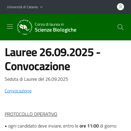
Vai al contenuto principale
Vai al menu di navigazione
Università di Catania
Corso di laurea in
Scienze Biologiche
Lauree 26.09.2025 -
Convocazione
Seduta di Lauree del 26.09.2025
Convocazione
PROTOCOLLO OPERATIVO
• ogni candidato deve inviare, entro le
ore 11:00
di giorno