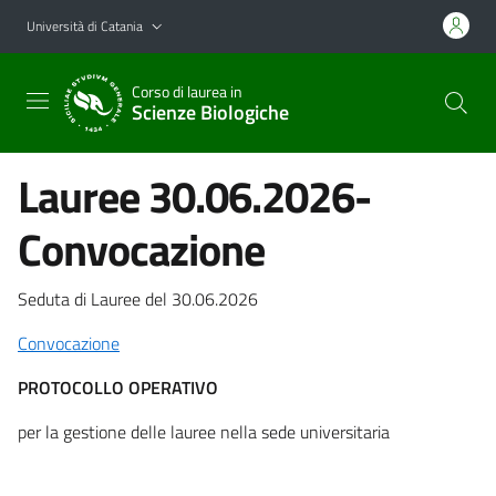
Vai al contenuto principale
Vai al menu di navigazione
Università di Catania
Corso di laurea in
Scienze Biologiche
Lauree 30.06.2026-
Convocazione
Seduta di Lauree del 30.06.2026
Convocazione
PROTOCOLLO OPERATIVO
per la gestione delle lauree nella sede universitaria