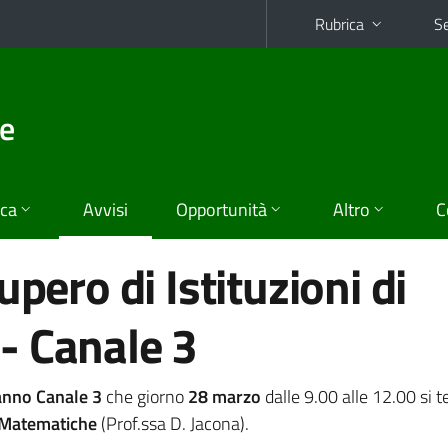
Rubrica
Se
he
ica
Avvisi
Opportunità
Altro
C
upero di Istituzioni di
- Canale 3
anno Canale 3
che giorno
28 marzo
dalle 9.00 alle 12.00 si t
i Matematiche
(Prof.ssa D. Jacona).