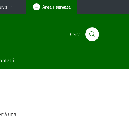
rvizi
Area riservata
Cerca
ontatti
errà una