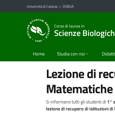
Vai al contenuto principale
Vai al menu di navigazione
Università di Catania
>
DSBGA
Corso di laurea in
Scienze Biologic
Home
Studia con noi
Didatt
Lezione di rec
Matematiche 
Si informano tutti gli studenti di
1° 
lezione di recupero di Istituzioni d