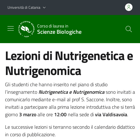
Vai al contenuto principale
Vai al menu di navigazione
Università di Catania
Corso di laurea in
Scienze Biologiche
Lezioni di Nutrigenetica e
Nutrigenomica
Gli studenti che hanno inserito nel piano di studio
l’insegnamento
Nutrigenetica e Nutrigenomica
sono invitati a
comunicarlo mediante e-mail al prof S. Saccone. Inoltre, sono
invitati a partecipare alla prima lezione introduttiva che si terrà
giorno
3 marzo
alle ore
12:00
nella sede di
via Valdisavoia
.
Le successive lezioni si terranno secondo il calendario didattico
in corso di pubblicazione.