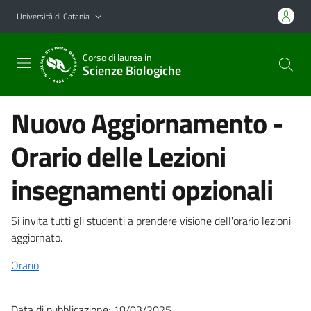
Vai al contenuto principale
Vai al menu di navigazione
Università di Catania
Corso di laurea in
Scienze Biologiche
Nuovo Aggiornamento -
Orario delle Lezioni
insegnamenti opzionali
Si invita tutti gli studenti a prendere visione dell'orario lezioni
aggiornato.
Orario
Data di pubblicazione: 18/03/2025