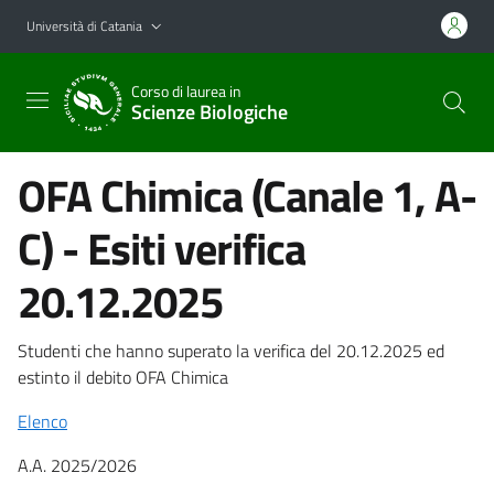
Vai al contenuto principale
Vai al menu di navigazione
Università di Catania
Corso di laurea in
Scienze Biologiche
OFA Chimica (Canale 1, A-
C) - Esiti verifica
20.12.2025
Studenti che hanno superato la verifica del 20.12.2025 ed
estinto il debito OFA Chimica
Elenco
A.A. 2025/2026