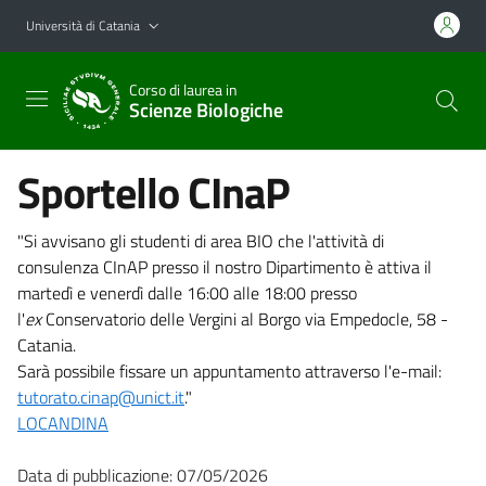
Vai al contenuto principale
Vai al menu di navigazione
Università di Catania
Corso di laurea in
Scienze Biologiche
Sportello CInaP
"Si avvisano gli studenti di area BIO che l'attività di
consulenza CInAP presso il nostro Dipartimento è attiva il
martedì e venerdì dalle 16:00 alle 18:00 presso
l'
ex
Conservatorio delle Vergini al Borgo via Empedocle, 58 -
Catania.
Sarà possibile fissare un appuntamento attraverso l'e-mail:
tutorato.cinap@unict.it
."
LOCANDINA
Data di pubblicazione: 07/05/2026