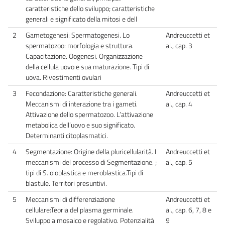
caratteristiche dello sviluppo; caratteristiche
generali e significato della mitosi e dell
2
Gametogenesi: Spermatogenesi. Lo
Andreuccetti et
spermatozoo: morfologia e struttura.
al., cap. 3
Capacitazione. Oogenesi. Organizzazione
della cellula uovo e sua maturazione. Tipi di
uova. Rivestimenti ovulari
3
Fecondazione: Caratteristiche generali.
Andreuccetti et
Meccanismi di interazione tra i gameti.
al., cap. 4
Attivazione dello spermatozoo. L’attivazione
metabolica dell’uovo e suo significato.
Determinanti citoplasmatici.
4
Segmentazione: Origine della pluricellularità. I
Andreuccetti et
meccanismi del processo di Segmentazione. ;
al., cap. 5
tipi di S. oloblastica e meroblastica.Tipi di
blastule. Territori presuntivi.
5
Meccanismi di differenziazione
Andreuccetti et
cellulare:Teoria del plasma germinale.
al., cap. 6, 7, 8 e
Sviluppo a mosaico e regolativo. Potenzialità
9