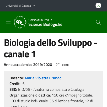
Vai al contenuto principale
Vai al menu di navigazione
Università di Catania
Corso di laurea in
Scienze Biologiche
Biologia dello Sviluppo -
canale 1
Anno accademico 2019/2020
- 2° anno
Docente:
Maria Violetta Brundo
Crediti:
6
SSD:
BIO/06 - Anatomia comparata e Citologia
Organizzazione didattica:
150 ore d'impegno totale,
103 di studio individuale, 35 di lezione frontale, 12 di
esercitazione