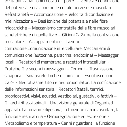
eccitabili. Canali ionici dotati di “porte” – Genesi e conduzione
del potenziale di azione nelle cellule nervose e muscolari –
Refrattarietà – Accomodazione – Velocità di conduzione e
mielinizzazione – Basi ioniche del potenziale nelle fibre
miocardiche – Meccanismo contrattile delle fibre muscolari
scheletriche e di quelle lisce – Gli ioni Ca2+ nella contrazione
muscolare – Accoppiamento eccitazione-
contrazione.Comunicazione intercellulare. Meccanismi di
comunicazione (autocrina, paracrina, endocrina) – Messaggeri
locali - Recettori di membrana e recettori intracellulari -
Proteine G e secondi messaggeri – Ormoni – Trasmissione
sinaptica – Sinapsi elettriche e chimiche - Esocitosi e ioni
Ca2+ - Neurotrasmettitori e neuromodulatori. La codificazione
delle informazioni sensoriali. Recettori (tattili, termici,
propriocettivi, visivi, acustici, vestibolari, gustativi, olfattivi) –
Gli archi riflessi spinali - Una visione generale di Organi ed
apparati. La funzione digestiva, la funzione cardiovascolare, la
funzione respiratoria - Osmoregolazione ed escrezione -
Metabolismo e temperatura - Cenni riguardanti la funzione