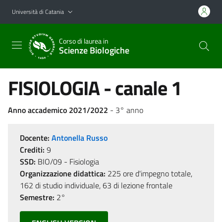
Vai al contenuto principale
Vai al menu di navigazione
Università di Catania
Corso di laurea in
Scienze Biologiche
FISIOLOGIA - canale 1
Anno accademico 2021/2022
- 3° anno
Docente:
Antonella Russo
Crediti:
9
SSD:
BIO/09 - Fisiologia
Organizzazione didattica:
225 ore d'impegno totale,
162 di studio individuale, 63 di lezione frontale
Semestre:
2°