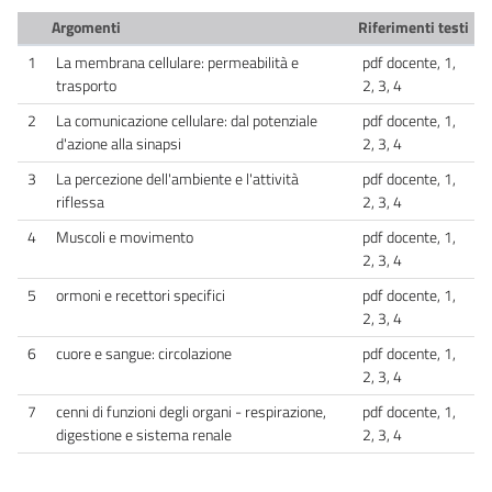
Argomenti
Riferimenti testi
1
La membrana cellulare: permeabilità e
pdf docente, 1,
trasporto
2, 3, 4
2
La comunicazione cellulare: dal potenziale
pdf docente, 1,
d'azione alla sinapsi
2, 3, 4
3
La percezione dell'ambiente e l'attività
pdf docente, 1,
riflessa
2, 3, 4
4
Muscoli e movimento
pdf docente, 1,
2, 3, 4
5
ormoni e recettori specifici
pdf docente, 1,
2, 3, 4
6
cuore e sangue: circolazione
pdf docente, 1,
2, 3, 4
7
cenni di funzioni degli organi - respirazione,
pdf docente, 1,
digestione e sistema renale
2, 3, 4