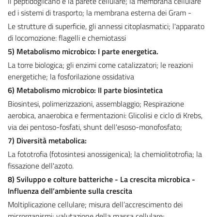
Il peptidoglicano e la parete cellulare; la membrana cellulare
ed i sistemi di trasporto; la membrana esterna dei Gram -
Le strutture di superficie, gli annessi citoplasmatici; l'apparato
di locomozione: flagelli e chemiotassi
5) Metabolismo microbico: I parte energetica.
La torre biologica; gli enzimi come catalizzatori; le reazioni
energetiche; la fosforilazione ossidativa
6) Metabolismo microbico: II parte biosintetica
Biosintesi, polimerizzazioni, assemblaggio; Respirazione
aerobica, anaerobica e fermentazioni: Glicolisi e ciclo di Krebs,
via dei pentoso-fosfati, shunt dell'esoso-monofosfato;
7) Diversità metabolica:
La fototrofia (fotosintesi anossigenica); la chemiolitotrofia; la
fissazione dell'azoto.
8) Sviluppo e colture batteriche - La crescita microbica -
Influenza dell’ambiente sulla crescita
Moltiplicazione cellulare; misura dell’accrescimento dei
microrganismi; valutazione della massa cellulare;