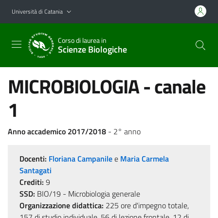
Vai al contenuto principale
Vai al menu di navigazione
Università di Catania
Corso di laurea in
Scienze Biologiche
MICROBIOLOGIA - canale
1
Anno accademico 2017/2018
- 2° anno
Docenti:
Floriana Campanile
e
Maria Carmela
Santagati
Crediti:
9
SSD:
BIO/19 - Microbiologia generale
Organizzazione didattica:
225 ore d'impegno totale,
157 di studio individuale, 56 di lezione frontale, 12 di