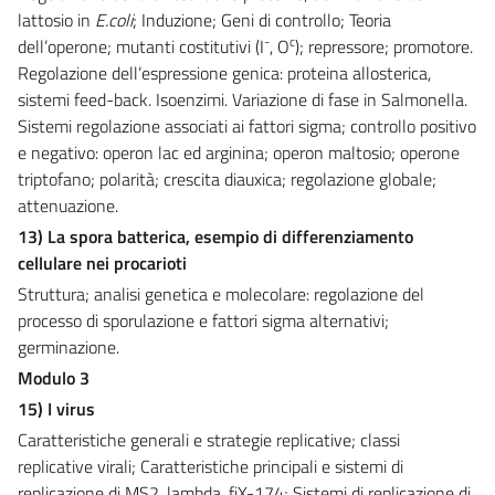
lattosio in
E.coli
; Induzione; Geni di controllo; Teoria
-
c
dell’operone; mutanti costitutivi (I
, O
); repressore; promotore.
Regolazione dell’espressione genica: proteina allosterica,
sistemi feed-back. Isoenzimi. Variazione di fase in Salmonella.
Sistemi regolazione associati ai fattori sigma; controllo positivo
e negativo: operon lac ed arginina; operon maltosio; operone
triptofano; polarità; crescita diauxica; regolazione globale;
attenuazione.
13) La spora batterica, esempio di differenziamento
cellulare nei procarioti
Struttura; analisi genetica e molecolare: regolazione del
processo di sporulazione e fattori sigma alternativi;
germinazione.
Modulo 3
15) I virus
Caratteristiche generali e strategie replicative; classi
replicative virali; Caratteristiche principali e sistemi di
replicazione di MS2, lambda, fiX-174; Sistemi di replicazione di