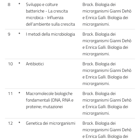
8
*
Sviluppo e colture
Brock. Biologia dei
batteriche - La crescita
microrganismi Gianni Dehò
microbica - Influenza
e Enrica Galli. Biologia dei
dell’ambiente sulla crescita
microrganismi.
9
*
I metodi della microbiologia
Brock. Biologia dei
microrganismi Gianni Dehò
e Enrica Galli. Biologia dei
microrganismi.
10
*
Antibiotici
Brock. Biologia dei
microrganismi Gianni Dehò
e Enrica Galli. Biologia dei
microrganismi.
11
*
Macromolecole biologiche
Brock. Biologia dei
fondamentali (DNA, RNA e
microrganismi Gianni Dehò
proteine; mutazionei
e Enrica Galli. Biologia dei
microrganismi.
12
*
Genetica dei microrganismi
Brock. Biologia dei
microrganismi Gianni Dehò
e Enrica Galli. Biologia dei