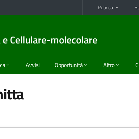
Rubrica
Se
a e Cellulare-molecolare
ica
Avvisi
Opportunità
Altro
C
itta