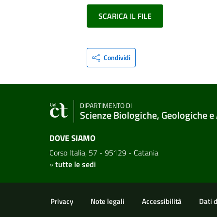
SCARICA IL FILE
Condividi
DIPARTIMENTO DI
Scienze Biologiche, Geologiche e
DOVE SIAMO
Corso Italia, 57 - 95129 - Catania
»
tutte le sedi
Link e informazioni utili
Privacy
Note legali
Accessibilità
Dati 