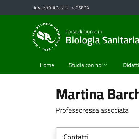
Vai al contenuto principale
Vai al menu di navigazione
Università di Catania
>
DSBGA
Corso di laurea in
Biologia Sanitari
Home
Studia con noi
Didatt
Martina Barch
Professoressa associata
Contatti