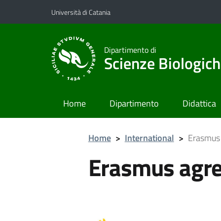
Vai al contenuto principale
Vai al menu di navigazione
Università di Catania
Dipartimento di
Scienze Biologich
Home
Dipartimento
Didattica
Home
>
International
>
Erasmus
Erasmus agr