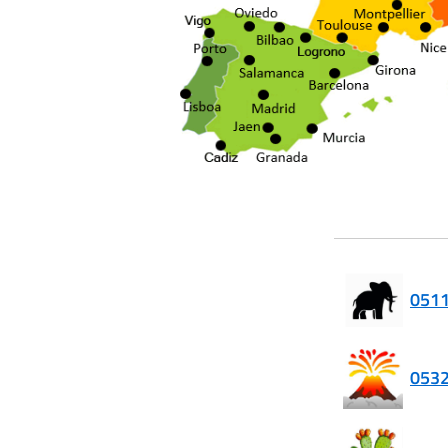
0511
0532