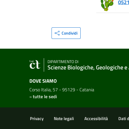
0521
Condividi
DIPARTIMENTO DI
Scienze Biologiche, Geologiche e
DOVE SIAMO
Corso Italia, 57 - 95129 - Catania
»
tutte le sedi
Link e informazioni utili
Privacy
Note legali
Accessibilità
Dati 