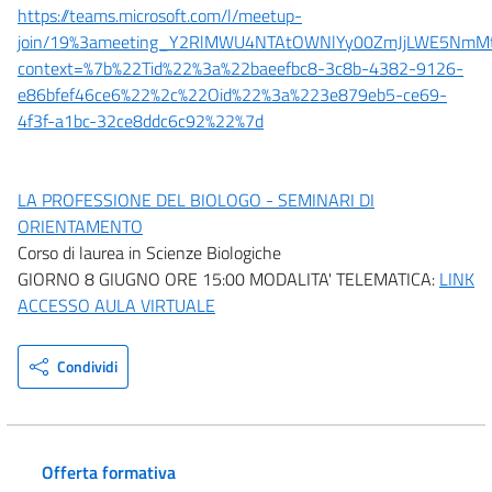
https://teams.microsoft.com/l/meetup-
join/19%3ameeting_Y2RlMWU4NTAtOWNlYy00ZmJjLWE5NmMt
context=%7b%22Tid%22%3a%22baeefbc8-3c8b-4382-9126-
e86bfef46ce6%22%2c%22Oid%22%3a%223e879eb5-ce69-
4f3f-a1bc-32ce8ddc6c92%22%7d
LA PROFESSIONE DEL BIOLOGO - SEMINARI DI
ORIENTAMENTO
Corso di laurea in Scienze Biologiche
GIORNO 8 GIUGNO ORE 15:00 MODALITA' TELEMATICA:
LINK
ACCESSO AULA VIRTUALE
Condividi
Offerta formativa