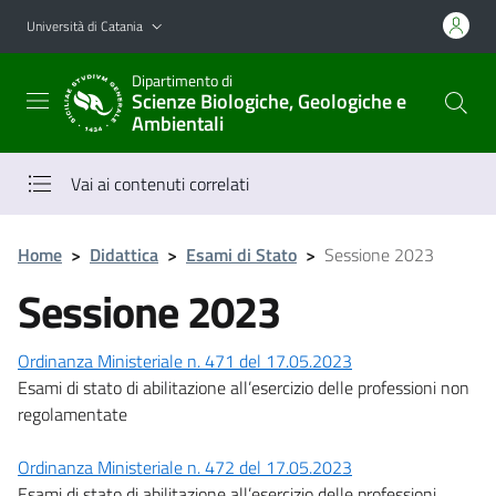
Vai al contenuto principale
Vai al menu di navigazione
Università di Catania
Dipartimento di
Scienze Biologiche, Geologiche e
Ambientali
Vai ai contenuti correlati
Home
>
Didattica
>
Esami di Stato
>
Sessione 2023
Sessione 2023
Ordinanza Ministeriale n. 471 del 17.05.2023
Esami di stato di abilitazione all’esercizio delle professioni non
regolamentate
Ordinanza Ministeriale n. 472 del 17.05.2023
Esami di stato di abilitazione all’esercizio delle professioni