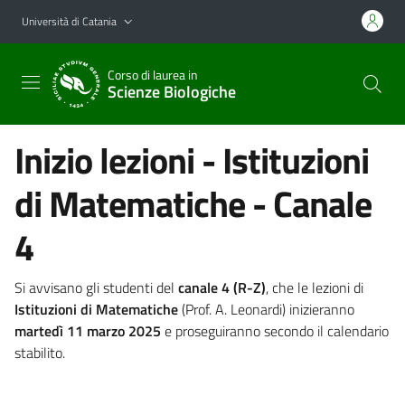
Vai al contenuto principale
Vai al menu di navigazione
Università di Catania
Corso di laurea in
Scienze Biologiche
Inizio lezioni - Istituzioni
di Matematiche - Canale
4
Si avvisano gli studenti del
canale 4 (R-Z)
, che le lezioni di
Istituzioni di Matematiche
(Prof. A. Leonardi) inizieranno
martedì 11 marzo 2025
e proseguiranno secondo il calendario
stabilito.