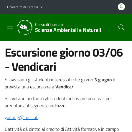
Vai al contenuto principale
Vai al menu di navigazione
Università di Catania
Corso di laurea in
Scienze Ambientali e Naturali
Escursione giorno 03/06
- Vendicari
Si avvisano gli studenti interessati che giorno
3 giugno
è
prevista una escursione a
Vendicari
.
Si invitano pertanto gli studenti ad inviare una mail per
prenotarsi al seguente indirizzo:
g.alongi@unict.it
L'attività dà diritto al credito di Attività formative in campo