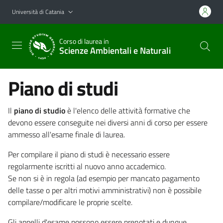
Vai al contenuto principale
Vai al menu di navigazione
Università di Catania
Corso di laurea in
Scienze Ambientali e Naturali
Piano di studi
Il
piano di studio
è l'elenco delle attività formative che
devono essere conseguite nei diversi anni di corso per essere
ammesso all'esame finale di laurea.
Per compilare il piano di studi è necessario essere
regolarmente iscritti al nuovo anno accademico.
Se non si è in regola (ad esempio per mancato pagamento
delle tasse o per altri motivi amministrativi) non è possibile
compilare/modificare le proprie scelte.
Gli appelli d'esame possono essere prenotati e dunque