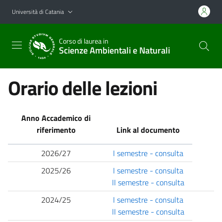
Vai al contenuto principale
Vai al menu di navigazione
Università di Catania
Corso di laurea in
Scienze Ambientali e Naturali
Orario delle lezioni
Anno Accademico di
riferimento
Link al documento
2026/27
I semestre - consulta
2025/26
I semestre - consulta
II semestre - consulta
2024/25
I semestre - consulta
II semestre - consulta