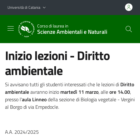
Vai al contenuto principale
Vai al menu di navigazione
Università di Catania
Corso di laurea in
Scienze Ambientali e Naturali
Inizio lezioni - Diritto
ambientale
Si avvisano tutti gli studenti interessati che le lezioni di
Diritto
ambientale
avranno inizio
martedì 11 marzo
, alle
ore 14.00
,
presso l'
aula Linneo
della sezione di Biologia vegetale - Vergini
al Borgo di via Empedocle.
A.A. 2024/2025