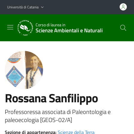
Vai al contenuto principale
Vai al menu di navigazione
Università di Catania
Corso di laurea in
Scienze Ambientali e Naturali
Rossana Sanfilippo
Professoressa associata di Paleontologia e
paleoecologia [GEOS-02/A]
Sezione di appartenenza:
Scienze della Terra