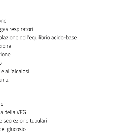
one
gas respiratori
lazione dell'equilibrio acido-base
zione
zione
o
e all'alcalosi
pnia
le
ra della VFG
 secrezione tubulari
del glucosio