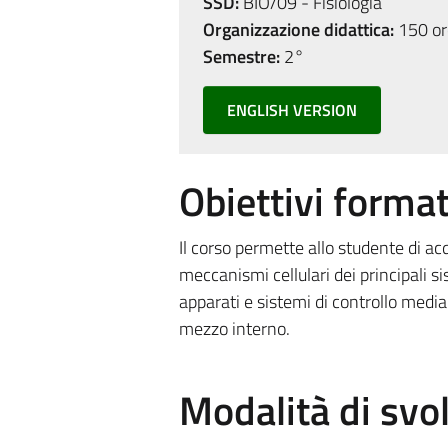
SSD:
BIO/09 - Fisiologia
Organizzazione didattica:
150 ore
Semestre:
2°
ENGLISH VERSION
Obiettivi format
Il corso permette allo studente di acq
meccanismi cellulari dei principali si
apparati e sistemi di controllo medi
mezzo interno.
Modalità di sv