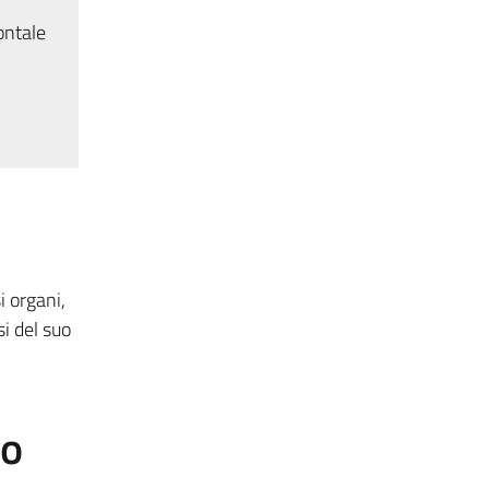
ontale
i organi,
i del suo
to