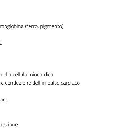
emoglobina (ferro, pigmento)
tà
della cellula miocardica
 e conduzione dell'impulso cardiaco
iaco
golazione