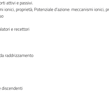
i attivi e passivi.
i ionici, proprietà; Potenziale d’azione: meccanismi ionici, p
so
atori e recettori
si da raddrizzamento
e discendenti