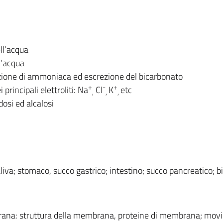
ll’acqua
l’acqua
rezione di ammoniaca ed escrezione del bicarbonato
+
-
+
principali elettroliti: Na
Cl
K
etc
,
,
,
osi ed alcalosi
liva; stomaco, succo gastrico; intestino; succo pancreatico; bi
brana: struttura della membrana, proteine di membrana; mov