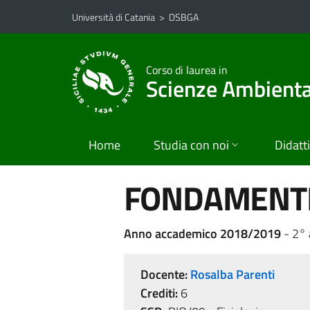
Vai al contenuto principale
Vai al menu di navigazione
Università di Catania
>
DSBGA
Corso di laurea in
Scienze Ambiental
Home
Studia con noi
Didatt
FONDAMENTI 
Anno accademico 2018/2019
- 2°
Docente:
Rosalba Parenti
Crediti:
6