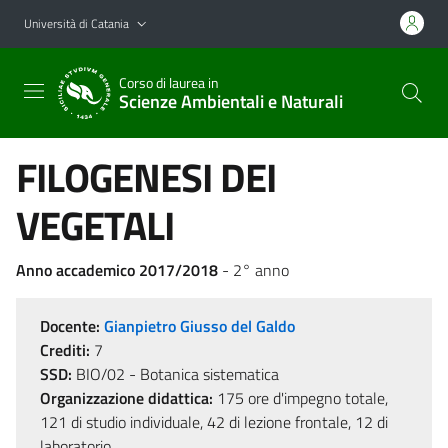
Vai al contenuto principale
Vai al menu di navigazione
Università di Catania
Corso di laurea in
Scienze Ambientali e Naturali
FILOGENESI DEI
VEGETALI
Anno accademico 2017/2018
- 2° anno
Docente:
Gianpietro Giusso del Galdo
Crediti:
7
SSD:
BIO/02 - Botanica sistematica
Organizzazione didattica:
175 ore d'impegno totale,
121 di studio individuale, 42 di lezione frontale, 12 di
laboratorio