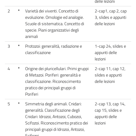
delle lezioni
2
*
Varietà dei viventi. Concetto di
2-cap1, cap 2, cap
evoluzione. Omologie ed analogie.
3, slides e appunti
Scuole di sistematica. Concetto di
delle lezioni
specie. Piani organizzativi degli
animali
3
*
Protozoi: generalità, radiazione e
1-cap 24, slides e
classificazione
appunti delle
lezioni
4
*
Origine dei pluricellulari. Primi gruppi
2-cap 11, cap 12,
di Metazoi. Poriferi: generalità e
slides e appunti
classificazione. Riconoscimento
delle lezioni
pratico dei principali gruppi di
Poriferi
5
*
Simmetria degli animali. Cnidari:
2-cap 13, cap 14,
generalità. Classificazione degli
cap 15, slides e
Cnidari: Idrozoi, Antozoi, Cubozoi,
appunti delle
Scifozoi. Riconoscimento pratico dei
lezioni
principali gruppi di Idrozoi, Antozoi,
Scifozoi.