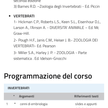
seconda edizione
3) Barnes R.D. –Zoologia degli Invertebrati - Ed. Piccin
VERTEBRATI
1- Hickman C.P., Roberts L.S., Keen S.L., Eisenhour D.J.,
Larson A., l'Anson A. - DIVERSITA' ANIMALE – Ed. Mc
Graw-Hill.
2- Pough H.F., Janis C.M., Heiser J. B.- ZOOLOGIA DEI
VERTEBRATI- Ed. Pearson
3- Miller S.A., Harley J. P. - ZOOLOGIA - Parte
sistematica . Ed. Idelson-Gnocchi
Programmazione del corso
INVERTEBRATI
*
Argomenti
Riferimenti testi
1
*
cenni di embriologia
slides e appunti