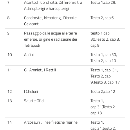
7
Acantodi, Condroitti, Differenze tra
Testo 1,cap.29,
Attinopterigi e Sarcopterigi
8
Condrostei, Neopterigi, Dipnoi e
Testo 2, cap.6
Celacanti
9
Passaggio dalle acque alle terre
testo 1,cap.
emerse, origine e radiazione dei
30,Testo 2, cap.8,
Tetrapodi
cap.9
10
Anfibi
Testo 1, cap.30,
Testo 2, cap.10
11
Gli Amnioti, I Rettili
Testo 1, cap. 31,
Testo 2, cap.
9,Testo 3, cap. 17
12
I Cheloni
Testo 2,cap.12
13
Sauri e Ofidi
Testo 1,
cap.31,Testo 2.
cap.13
14
Arcosauri , linee filetiche marine
Testo 1,
cap.31,testo 2,