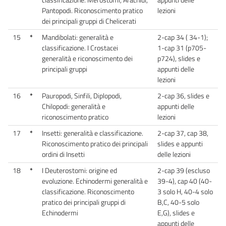
Pantopodi. Riconoscimento pratico
lezioni
dei principali gruppi di Chelicerati
15
*
Mandibolati: generalità e
2-cap 34 ( 34-1);
classificazione. I Crostacei
1-cap 31 (p705-
generalità e riconoscimento dei
p724), slides e
principali gruppi
appunti delle
lezioni
16
*
Pauropodi, Sinfili, Diplopodi,
2-cap 36, slides e
Chilopodi: generalità e
appunti delle
riconoscimento pratico
lezioni
17
*
Insetti: generalità e classificazione.
2-cap 37, cap 38,
Riconoscimento pratico dei principali
slides e appunti
ordini di Insetti
delle lezioni
18
*
I Deuterostomi: origine ed
2-cap 39 (escluso
evoluzione. Echinodermi generalità e
39-4), cap 40 (40-
classificazione. Riconoscimento
3 solo H, 40-4 solo
pratico dei principali gruppi di
B,C, 40-5 solo
Echinodermi
E,G), slides e
appunti delle