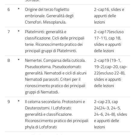
6
*
Origine del terzo foglietto
2-cap16, slides e
embrionale. Generalità degli
appunti delle
Ctenofori. Mesoplanula.
lezioni
7
*
Platelminti: generalità e
2-cap17(escluso
classificazione. Cicli delle principali
17-11), cap 18,
tenie. Riconoscimento pratico dei
slides e appunti
principali gruppi di Platelminti.
delle lezioni
8
*
Nemertei. Comparsa della cuticola.
2-cap19 (19-1,
Pseudoceloma. Pseudocelomati:
19-2),cap-20, cap-
generalità. Nematodi e cicli di alcuni
22(escluso 22-8),
Nematodi parassiti. Criteri per il
slides e appunti
rionoscimento pratico dei principali
delle lezioni
gruppi di Nematodi.
9
*
Il celoma secondario. Protostomi e
2-cap 23, cap
Deuterostomi. I Lofoforati:
24(24-3, 24-5,
generalità e classificazione.
24-6, 24-8), slides
Riconoscimento pratico dei principali
e appunti delle
phyla di Lofoforati
lezioni