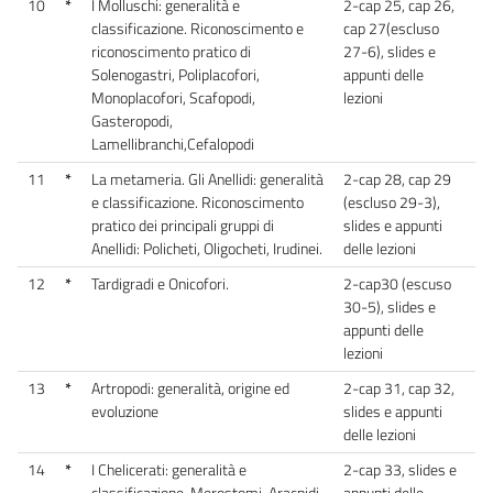
10
*
I Molluschi: generalità e
2-cap 25, cap 26,
classificazione. Riconoscimento e
cap 27(escluso
riconoscimento pratico di
27-6), slides e
Solenogastri, Poliplacofori,
appunti delle
Monoplacofori, Scafopodi,
lezioni
Gasteropodi,
Lamellibranchi,Cefalopodi
11
*
La metameria. Gli Anellidi: generalità
2-cap 28, cap 29
e classificazione. Riconoscimento
(escluso 29-3),
pratico dei principali gruppi di
slides e appunti
Anellidi: Policheti, Oligocheti, Irudinei.
delle lezioni
12
*
Tardigradi e Onicofori.
2-cap30 (escuso
30-5), slides e
appunti delle
lezioni
13
*
Artropodi: generalità, origine ed
2-cap 31, cap 32,
evoluzione
slides e appunti
delle lezioni
14
*
I Chelicerati: generalità e
2-cap 33, slides e
classificazione. Merostomi, Aracnidi,
appunti delle