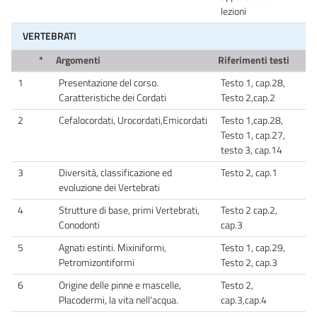
lezioni
VERTEBRATI
*
Argomenti
Riferimenti testi
1
Presentazione del corso.
Testo 1, cap.28,
Caratteristiche dei Cordati
Testo 2,cap.2
2
Cefalocordati, Urocordati,Emicordati
Testo 1,cap.28,
Testo 1, cap.27,
testo 3, cap.14
3
Diversità, classificazione ed
Testo 2, cap.1
evoluzione dei Vertebrati
4
Strutture di base, primi Vertebrati,
Testo 2 cap.2,
Conodonti
cap.3
5
Agnati estinti. Mixiniformi,
Testo 1, cap.29,
Petromizontiformi
Testo 2, cap.3
6
Origine delle pinne e mascelle,
Testo 2,
Placodermi, la vita nell'acqua.
cap.3,cap.4