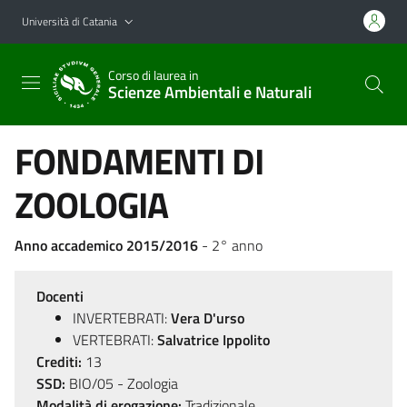
Vai al contenuto principale
Vai al menu di navigazione
Università di Catania
Corso di laurea in
Scienze Ambientali e Naturali
FONDAMENTI DI
ZOOLOGIA
Anno accademico 2015/2016
- 2° anno
Docenti
INVERTEBRATI:
Vera D'urso
VERTEBRATI:
Salvatrice Ippolito
Crediti:
13
SSD:
BIO/05 - Zoologia
Modalità di erogazione:
Tradizionale