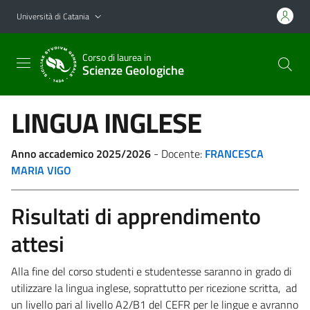
Vai al contenuto principale
Vai al menu di navigazione
Università di Catania
Corso di laurea in
Scienze Geologiche
LINGUA INGLESE
Anno accademico 2025/2026
- Docente:
FRANCESCA
MARIA VIGO
Risultati di apprendimento
attesi
Alla fine del corso studenti e studentesse saranno in grado di
utilizzare la lingua inglese, soprattutto per ricezione scritta, ad
un livello pari al livello A2/B1 del CEFR per le lingue e avranno