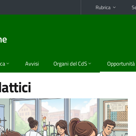
Rubrica
Se
he
ica
Avvisi
Organi del CdS
Opportunità
attici