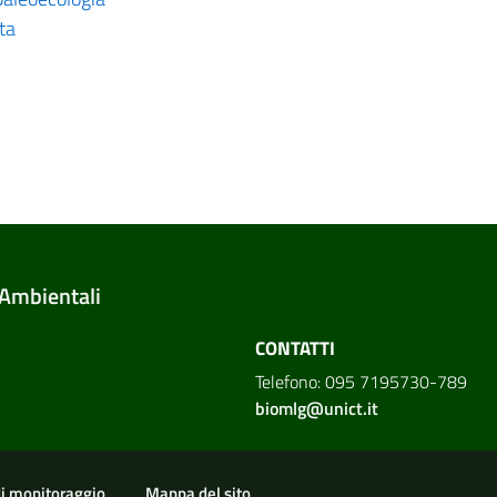
ta
 Ambientali
CONTATTI
Telefono: 095 7195730-789
biomlg@unict.it
di monitoraggio
Mappa del sito