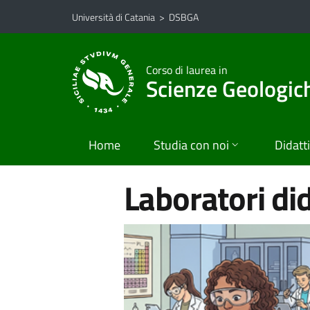
Vai al contenuto principale
Vai al menu di navigazione
Università di Catania
>
DSBGA
Corso di laurea in
Scienze Geologic
Home
Studia con noi
Didatt
Laboratori did