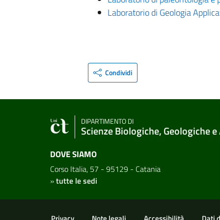
Laboratorio di Geologia Applica
Condividi
DIPARTIMENTO DI
Scienze Biologiche, Geologiche e
DOVE SIAMO
Corso Italia, 57 - 95129 - Catania
»
tutte le sedi
Link e informazioni utili
Privacy
Note legali
Accessibilità
Dati 