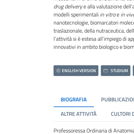
drug delivery
e alla valutazione dell’
modelli sperimentali
in vitro
e
in viv
nanotecnologie, biomarcatori molecol
traslazionale, della nutraceutica, de
l’attività si è estesa all’impiego di ap
innovativi in ambito biologico e bio
ENGLISH VERSION
STUDIUM
BIOGRAFIA
PUBBLICAZIO
ALTRE ATTIVITÀ
CULTORI 
Professoressa Ordinaria di Anatomia 