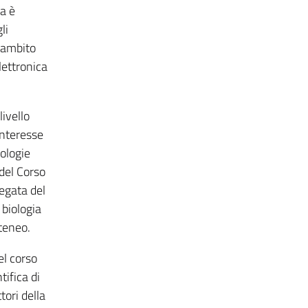
ca è
li
n ambito
lettronica
livello
interesse
nologie
del Corso
legata del
 biologia
Ateneo.
el corso
ifica di
ori della