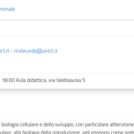
animale
t.it
-
mvbrundo@unict.it
 18:00 Aula didattica, via Valdisavoia 5
la biologia cellulare e dello sviluppo, con particolare attenzione
are, alla biologia della riproduzione, agli esosomi come sist