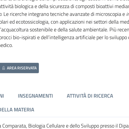
attività biologica e della sicurezza di composti bioattivi media
o
. Le ricerche integrano tecniche avanzate di microscopia e
i
ari ed ecotossicologia, con applicazioni nei settori della med
ll’acquacoltura sostenibile e della salute ambientale. Più rec
procci bio-ispirati e dell’intelligenza artificiale per lo sviluppo
medico.
AREA RISERVATA
NI
INSEGNAMENTI
ATTIVITÀ DI RICERCA
DELLA MATERIA
Comparata, Biologia Cellulare e dello Sviluppo presso il Dip