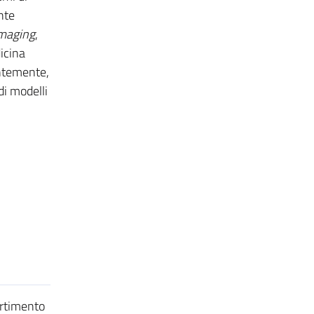
nte
maging
,
icina
entemente,
 di modelli
artimento