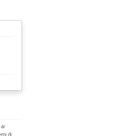
 ai
emi di