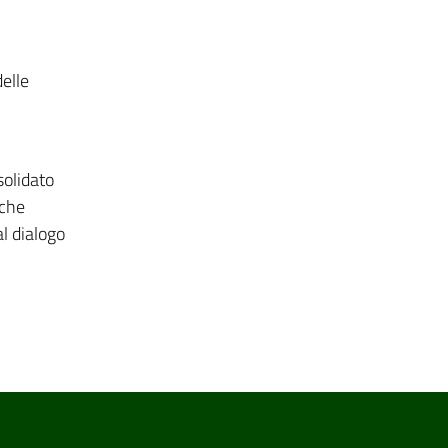
elle
solidato
iche
al dialogo