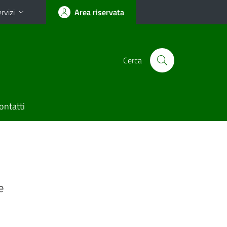
rvizi
Area riservata
Cerca
ontatti
e