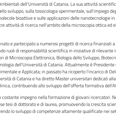
mbientali dell'Università di Catania. La sua attività scientifi
dello sviluppo, sulla tossicologia sperimentale, sull'impiego deg
olecole bioattive e sulle applicazioni delle nanotecnologie i
e attività di ricerca nell'ambito della microscopia ottica ed e
nato e partecipato a numerosi progetti di ricerca finanziati a 
 ruoli di responsabilità scientifica in iniziative di rilevante 
ori di Microscopia Elettronica, Biologia dello Sviluppo, Biotec
riologia dell'Università di Catania. Attualmente è Presidente 
imentale e Applicata; in passato ha ricoperto l'incarico di De
rsità di Catania e ha diretto Master universitari dedicati alla
linica, contribuendo allo sviluppo dell'offerta formativa dell'
n costante impegno nella formazione di giovani ricercatori. N
 tesi di dottorato e di laurea, promuovendo la crescita scient
rendo lo sviluppo di competenze altamente qualificate nei sett