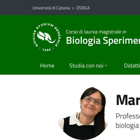
Vai al contenuto principale
Vai al menu di navigazione
Università di Catania
>
DSBGA
Corso di laurea magistrale in
Biologia Sperimen
Home
Studia con noi
Didatt
Mar
Professo
biologia