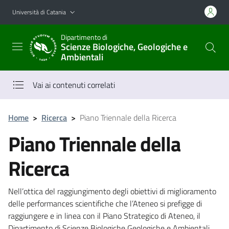
Vai al contenuto principale
Vai al menu di navigazione
Università di Catania
Dipartimento di
Scienze Biologiche, Geologiche e
Ambientali
Vai ai contenuti correlati
Home
>
Ricerca
>
Piano Triennale della Ricerca
Piano Triennale della
Ricerca
Nell’ottica del raggiungimento degli obiettivi di miglioramento
delle performances scientifiche che l’Ateneo si prefigge di
raggiungere e in linea con il Piano Strategico di Ateneo, il
Dipartimento di Scienze Biologiche Geologiche e Ambientali