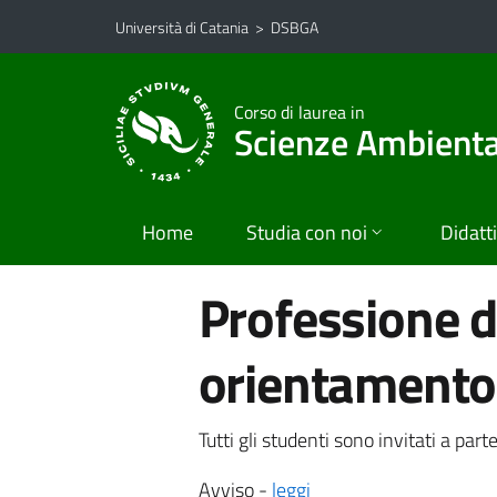
Vai al contenuto principale
Vai al menu di navigazione
Università di Catania
>
DSBGA
Corso di laurea in
Scienze Ambiental
Home
Studia con noi
Didatt
Professione d
orientamento
Tutti gli studenti sono invitati a pa
Avviso -
leggi