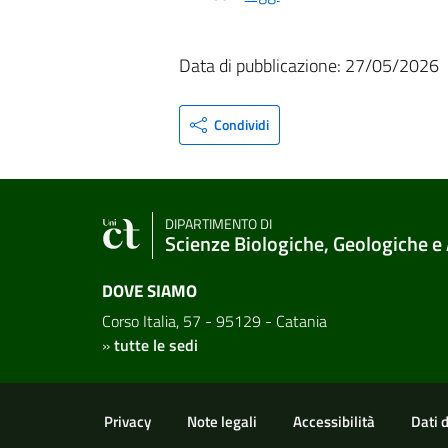
Data di pubblicazione: 27/05/2026
Condividi
DIPARTIMENTO DI
Scienze Biologiche, Geologiche e
DOVE SIAMO
Corso Italia, 57 - 95129 - Catania
»
tutte le sedi
Link e informazioni utili
Privacy
Note legali
Accessibilità
Dati 