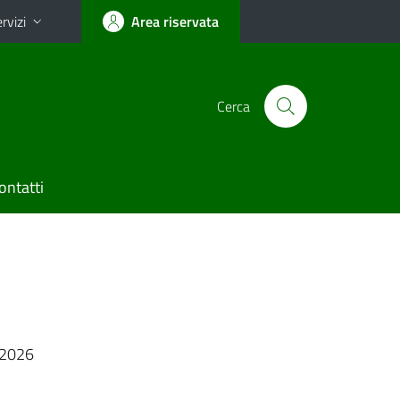
rvizi
Area riservata
Cerca
ontatti
i
6.2026