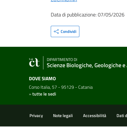
Data di pubblicazione: 07/05/2026
Condividi
DIPARTIMENTO DI
Scienze Biologiche, Geologiche e
DOVE SIAMO
Corso Italia, 57 - 95129 - Catania
»
tutte le sedi
Link e informazioni utili
Privacy
Note legali
Accessibilità
Dati 