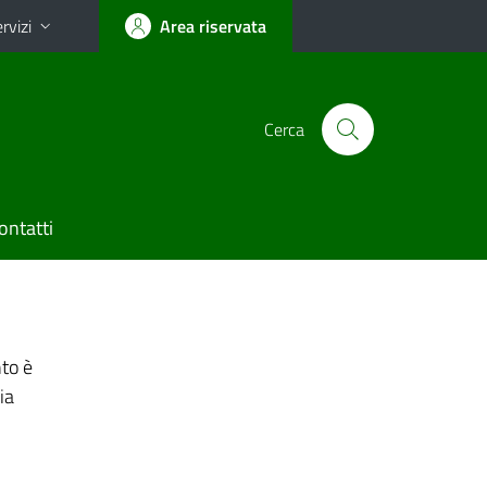
rvizi
Area riservata
Cerca
ontatti
nto è
ia