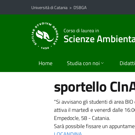
Vai al contenuto principale
Vai al menu di navigazione
Università di Catania
>
DSBGA
Corso di laurea in
Scienze Ambiental
Home
Studia con noi
Didatt
sportello CIn
"Si avvisano gli studenti di area BIO
attiva il martedì e venerdì dalle 16:0
Empedocle, 58 - Catania.
Sarà possibile fissare un appuntame
LOCANDINA