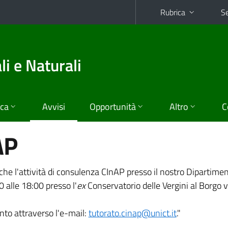
Rubrica
Se
i e Naturali
ica
Avvisi
Opportunità
Altro
C
AP
 che l'attività di consulenza CInAP presso il nostro Dipartime
0 alle 18:00 presso l'
ex
Conservatorio delle Vergini al Borgo v
nto attraverso l'e-mail:
tutorato.cinap@unict.it
."