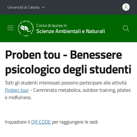
Vai al contenuto principale
Vai al menu di navigazione
Università di Catania
Corso di laurea in
Scienze Ambientali e Naturali
Proben tou - Benessere
psicologico degli studenti
Tutti gli studenti interessati possono partecipare alle attività
Proben tour
- Camminata metabolica, outdoor training, pilates
e midfulness.
Inquadrare il
QR CODE
per raggiungere le sedi.