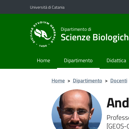
Vai al contenuto principale
Vai al menu di navigazione
Università di Catania
Dipartimento di
Scienze Biologich
Home
Dipartimento
Didattica
Home
>
Dipartimento
>
Docenti
And
Professo
[GEOS-